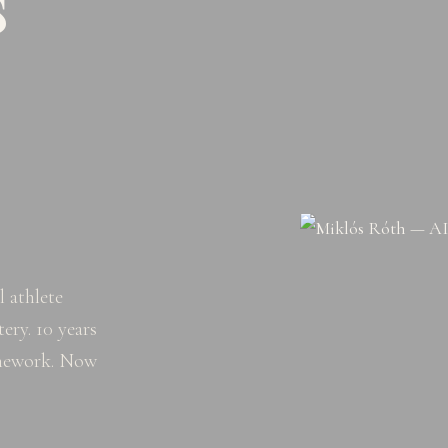
s
 athlete
ery. 10 years
amework. Now