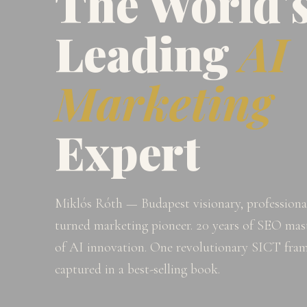
The World'
Leading
AI
Marketing
Expert
Miklós Róth — Budapest visionary, professional
turned marketing pioneer. 20 years of SEO mast
of AI innovation. One revolutionary SICT fr
captured in a best-selling book.