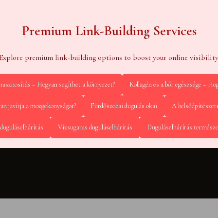
Premium Link-Building Services
Explore premium link-building options to boost your online visibility
ahasznosítás – Hogyan segíthet a környezet?
Kollagén és a bőr egészsége – Hog
yan javítja a mozgékonyságot?
Fürdőszobai dugulás okai
A belsőépítészet
duguláselhárítás
Vízsugaras duguláselhárítás
Duguláselhárítás termész