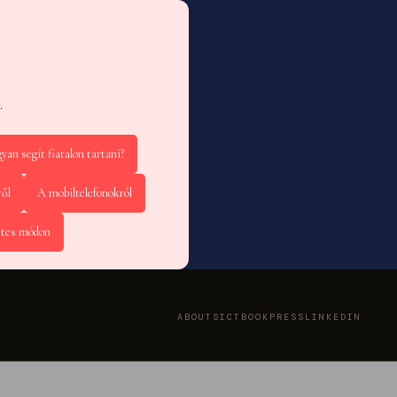
.
yan segít fiatalon tartani?
ről
A mobiltelefonokról
etes módon
ABOUT
SICT
BOOK
PRESS
LINKEDIN