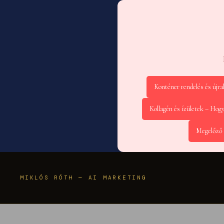
Konténer rendelés és újr
Kollagén és ízületek – Hog
Megelőző 
MIKLÓS RÓTH — AI MARKETING