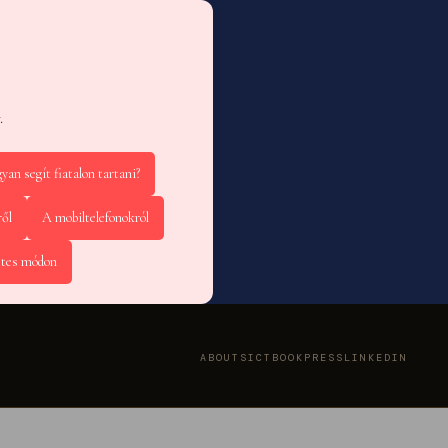
.
yan segít fiatalon tartani?
ről
A mobiltelefonokról
etes módon
ABOUT
SICT
BOOK
PRESS
LINKEDIN