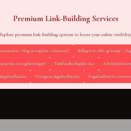
Premium Link-Building Services
Explore premium link-building options to boost your online visibility
ahasznosítás – Hogyan segíthet a környezet?
Kollagén és a bőr egészsége – Hog
yan javítja a mozgékonyságot?
Fürdőszobai dugulás okai
A belsőépítészet
duguláselhárítás
Vízsugaras duguláselhárítás
Duguláselhárítás termész