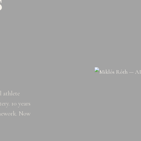
s
 athlete
ery. 10 years
amework. Now