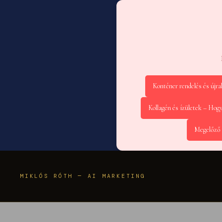
Konténer rendelés és újr
Kollagén és ízületek – Hog
Megelőző 
MIKLÓS RÓTH — AI MARKETING