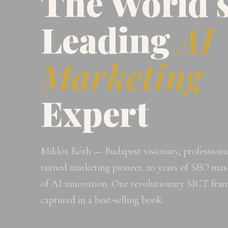
The World'
Leading
AI
Marketing
Expert
Miklós Róth — Budapest visionary, professional
turned marketing pioneer. 20 years of SEO mast
of AI innovation. One revolutionary SICT fr
captured in a best-selling book.