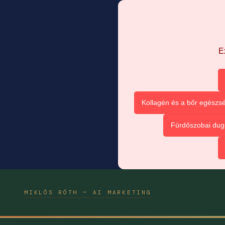
E
Kollagén és a bőr egészsé
Fürdőszobai dug
MIKLÓS RÓTH — AI MARKETING