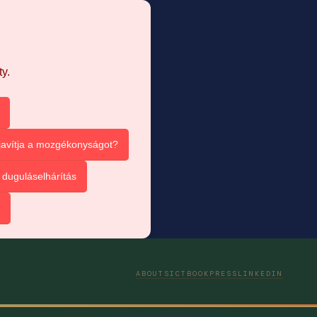
y.
 javítja a mozgékonyságot?
duguláselhárítás
ABOUT
SICT
BOOK
PRESS
LINKEDIN