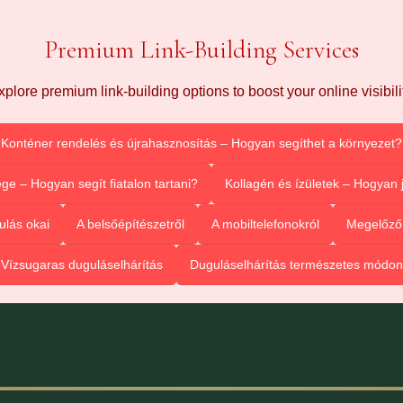
Premium Link-Building Services
xplore premium link-building options to boost your online visibilit
Konténer rendelés és újrahasznosítás – Hogyan segíthet a környezet?
ge – Hogyan segít fiatalon tartani?
Kollagén és ízületek – Hogyan
ulás okai
A belsőépítészetről
A mobiltelefonokról
Megelőző 
Vízsugaras duguláselhárítás
Duguláselhárítás természetes módon