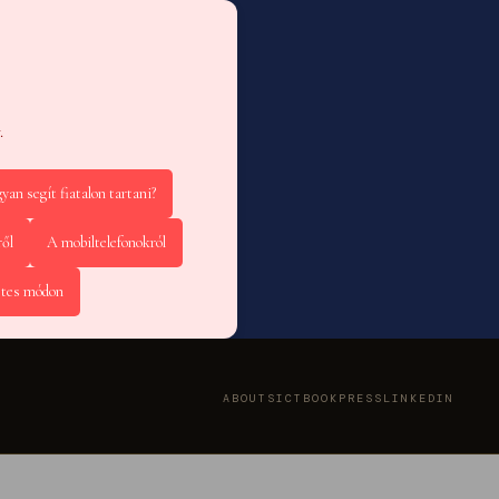
.
yan segít fiatalon tartani?
ről
A mobiltelefonokról
etes módon
ABOUT
SICT
BOOK
PRESS
LINKEDIN