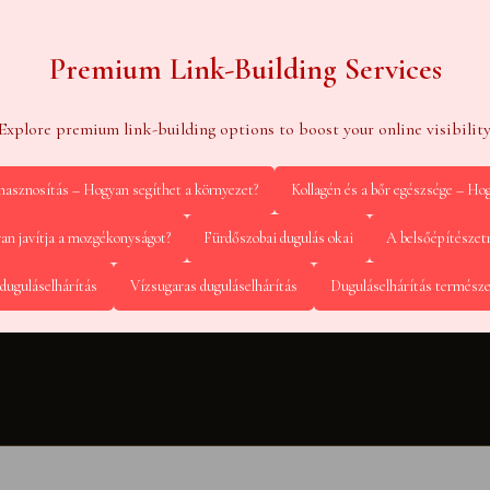
Premium Link-Building Services
Explore premium link-building options to boost your online visibility
ahasznosítás – Hogyan segíthet a környezet?
Kollagén és a bőr egészsége – Hog
yan javítja a mozgékonyságot?
Fürdőszobai dugulás okai
A belsőépítészet
duguláselhárítás
Vízsugaras duguláselhárítás
Duguláselhárítás termész