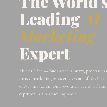
The World'
Leading
AI
Marketing
Expert
Miklós Róth — Budapest visionary, professional
turned marketing pioneer. 20 years of SEO mast
of AI innovation. One revolutionary SICT fr
captured in a best-selling book.