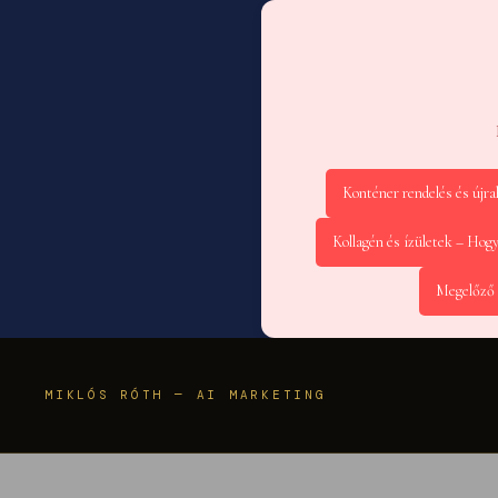
Konténer rendelés és újr
Kollagén és ízületek – Hog
Megelőző 
MIKLÓS RÓTH — AI MARKETING