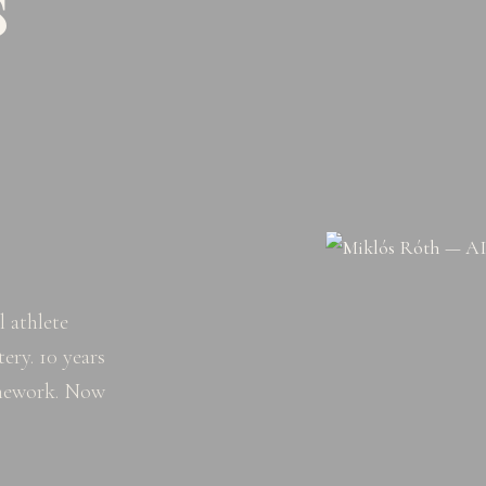
s
 athlete
ery. 10 years
amework. Now